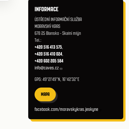
INFORMACE
ÚSTŘEDNÍ INFORMAČNÍ SLUŽBA
MORAVSKÝ KRAS
678 25 Blansko - Skalní mlýn
Tel.:
+420 516 413 575
,
+420 516 410 024
,
+420 602 205 584
info@caves.cz
GPS: 49°21'49"N, 16°42'32"E
MAPA
facebook.com/moravskykras.jeskyne