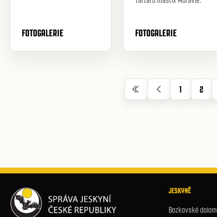
Tartaro mastix Moravie.
FOTOGALERIE
FOTOGALERIE
1
2
JESKYNĚ
Bozkovské dolomi