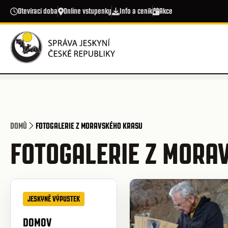
Přejít k hlavnímu obsahu
Otevírací doba
Online vstupenky
Info a ceník
Akce
DOMŮ
FOTOGALERIE Z MORAVSKÉHO KRASU
FOTOGALERIE Z MORA
JESKYNĚ VÝPUSTEK
DOMOV