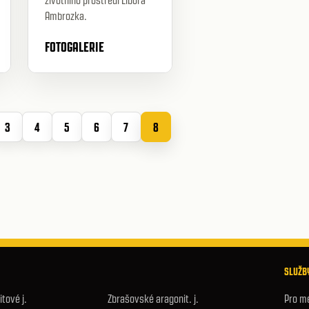
životního prostředí Libora
Ambrozka.
FOTOGALERIE
3
4
5
6
7
8
SLUŽBY
tové j.
Zbrašovské aragonit. j.
Pro m