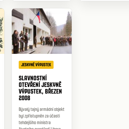
JESKYNĚ VÝPUSTEK
SLAVNOSTNÍ
OTEVŘENÍ JESKYNĚ
VÝPUSTEK, BŘEZEN
2008
Bývalý tajný armádní objekt
byl zpřístupněn za účasti
tehdejšího ministra