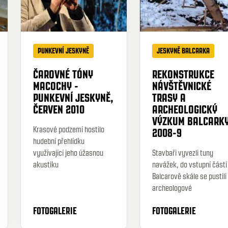
PUNKEVNÍ JESKYNĚ
JESKYNĚ BALCARKA
ČAROVNÉ TÓNY
REKONSTRUKCE
MACOCHY -
NÁVŠTĚVNICKÉ
PUNKEVNÍ JESKYNĚ,
TRASY A
ČERVEN 2010
ARCHEOLOGICKÝ
VÝZKUM BALCARKY
Krasové podzemí hostilo
2008-9
hudební přehlídku
využívající jeho úžasnou
Stavbaři vyvezli tuny
akustiku
navážek, do vstupní části
Balcarově skále se pustili
archeologové
FOTOGALERIE
FOTOGALERIE