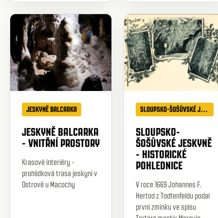
JESKYNĚ BALCARKA
SLOUPSKO-ŠOŠŮVSKÉ JESKYNĚ
JESKYNĚ BALCARKA
SLOUPSKO-
- VNITŘNÍ PROSTORY
ŠOŠŮVSKÉ JESKYNĚ
- HISTORICKÉ
Krasové interiéry -
POHLEDNICE
prohlídková trasa jeskyní v
Ostrově u Macochy
V roce 1669 Johannes F.
Hertod z Todtenfeldu podal
první zmínku ve spisu