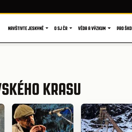
NAVŠTIVTE JESKYNĚ
O SJ ČR
VĚDA A VÝZKUM
PRO ŠKO
VSKÉHO KRASU