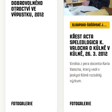
DOBROVOLNÉHO
OTROCTVÍ VE
VÝPUSTKU, 2012
SLOUPSKO-ŠOŠŮVSKÉ JESKYNĚ
KŘEST ACTA
SPELEOLOGICA K.
VALOCHA O KŮLNĚ V
KŮLNĚ, 26. 3. 2012
Vznikla z pera docenta Karla
Valocha, který vedl v
jeskyni Kůlně rozsáhlý
výzkum.
FOTOGALERIE
FOTOGALERIE