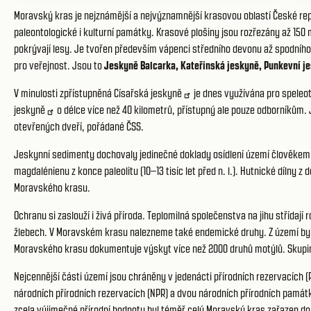
Moravský kras je nejznámější a nejvýznamnější krasovou oblastí České repu
paleontologické i kulturní památky. Krasové plošiny jsou rozřezány až 1
pokrývají lesy. Je tvořen především vápenci středního devonu až spodního 
pro veřejnost. Jsou to
Jeskyně Balcarka
,
Kateřinská jeskyně
,
Punkevní j
V minulosti zpřístupněná
Císařská jeskyně
je dnes využívána pro speleot
jeskyně
o délce více než 40 kilometrů, přístupný ale pouze odborníkům.
otevřených dveří, pořádané ČSS.
Jeskynní sedimenty dochovaly jedinečné doklady osídlení území člověkem ne
magdalénienu z konce paleolitu (10–13 tisíc let před n. l.). Hutnické dílny z
Moravského krasu.
Ochranu si zaslouží i živá příroda. Teplomilná společenstva na jihu střídaj
žlebech. V Moravském krasu nalezneme také endemické druhy. Z území bylo
Moravského krasu dokumentuje výskyt více než 2000 druhů motýlů. Skupi
Nejcennější části území jsou chráněny v jedenácti přírodních rezervacích (
národních přírodních rezervacích (NPR) a dvou národních přírodních památ
zcela výjimečné přírodní hodnoty byl téměř celý Moravský kras zařazen do