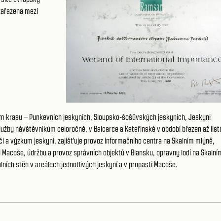
zařazena mezi
kém krasu – Punkevních jeskyních, Sloupsko-šošůvských jeskyních, Jeskyni
užby návštěvníkům celoročně, v Balcarce a Kateřinské v období březen až list
či a výzkum jeskyní, zajišťuje provoz informačního centra na Skalním mlýně,
 Macoše, údržbu a provoz správních objektů v Blansku, opravny lodí na Skalní
lních stěn v areálech jednotlivých jeskyní a v propasti Macoše.