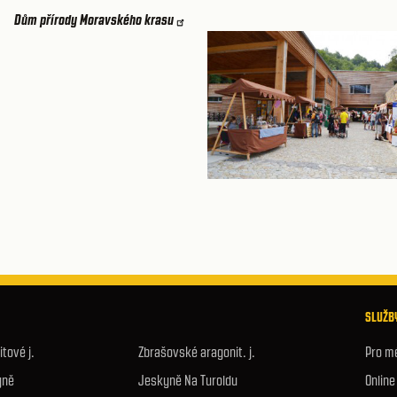
Dům přírody Moravského krasu
SLUŽBY
tové j.
Zbrašovské aragonit. j.
Pro m
yně
Jeskyně Na Turoldu
Onlin