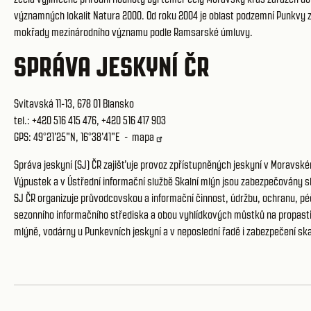
významných lokalit Natura 2000. Od roku 2004 je oblast podzemní Punkvy 
mokřady mezinárodního významu podle Ramsarské úmluvy.
SPRÁVA JESKYNÍ ČR
Svitavská 11-13, 678 01 Blansko
tel.: +420 516 415 476, +420 516 417 903
GPS: 49°21'25"N, 16°38'41"E -
mapa
Správa jeskyní (SJ) ČR zajišťuje provoz zpřístupněných jeskyní v Moravs
Výpustek a v
Ústřední informační službě Skalní mlýn
jsou zabezpečovány sl
SJ ČR organizuje průvodcovskou a informační činnost, údržbu, ochranu, pé
sezonního informačního střediska a obou vyhlídkových můstků na propasti
mlýně, vodárny u Punkevních jeskyní a v neposlední řadě i zabezpečení ska