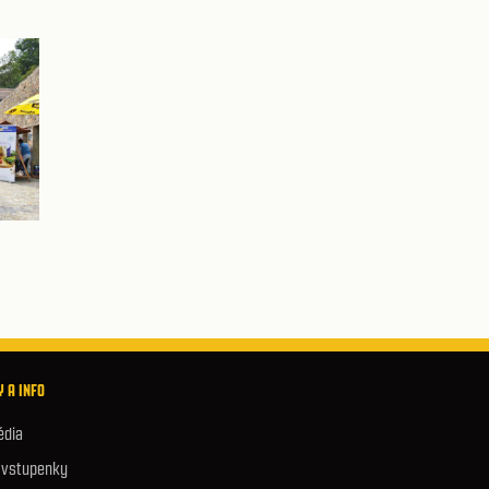
 A INFO
édia
e vstupenky