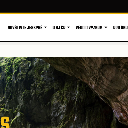
NAVŠTIVTE JESKYNĚ
O SJ ČR
VĚDA A VÝZKUM
PRO ŠKO
AS