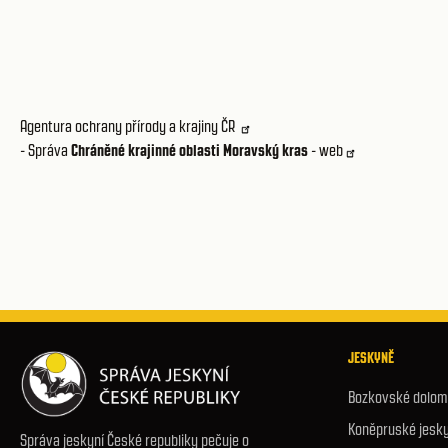
Agentura ochrany přírody a krajiny ČR
- Správa
Chráněné krajinné oblasti Moravský kras
- web
JESKYNĚ
Bozkovské dolomi
Koněpruské jesk
Správa jeskyní České republiky pečuje o