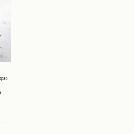
opad.
m