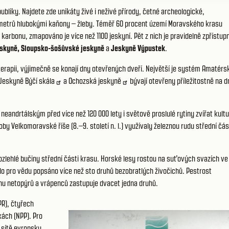
bliky. Najdete zde unikáty živé i neživé přírody, četné archeologické,
50 metrů hlubokými kaňony – žleby. Téměř 60 procent území Moravského krasu
karbonu, zmapováno je více než 1100 jeskyní. Pět z nich je pravidelně zpřístup
eskyně
,
Sloupsko-šošůvské jeskyně
a
Jeskyně Výpustek
.
erapii, výjimečně se konají dny otevřených dveří. Největší je systém
Amatérs
Jeskyně Býčí skála
a
Ochozská jeskyně
bývají otevřeny příležitostně na d
andrtálským před více než 120 000 lety i světově proslulé rytiny zvířat kult
 doby Velkomoravské říše (8.–9. století n. l.) využívaly železnou rudu střední čás
í rozlehlé bučiny střední části krasu. Horské lesy rostou na suťových svazích ve
 pro vědu popsáno více než sto druhů bezobratlých živočichů. Pestrost
nu netopýrů a vrápenců zastupuje dvacet jedna druhů.
PR), čtyřech
kách (NPP). Pro
 sítě evropsky