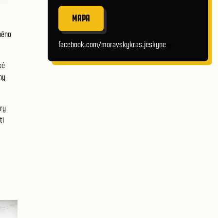
MAPA
něno
facebook.com/moravskykras.jeskyne
ké
ny
ury
ti