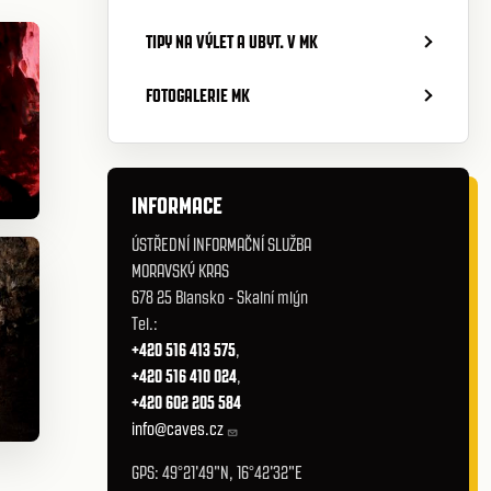
TIPY NA VÝLET A UBYT. V MK
FOTOGALERIE MK
INFORMACE
ÚSTŘEDNÍ INFORMAČNÍ SLUŽBA
MORAVSKÝ KRAS
678 25 Blansko - Skalní mlýn
Tel.:
+420 516 413 575
,
+420 516 410 024
,
+420 602 205 584
info@caves.cz
GPS: 49°21'49"N, 16°42'32"E