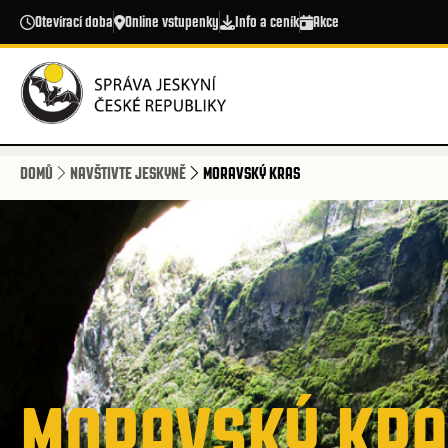
Přejít k hlavnímu obsahu
Otevírací doba
Online vstupenky
Info a ceník
Akce
DOMŮ
NAVŠTIVTE JESKYNĚ
MORAVSKÝ KRAS
MORAVSKÝ KR