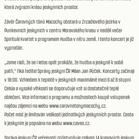
která zvýrazní krásu jeskynních prostor.
Závěr Čarovných tónů Macochy obstará u Zrcadlového jezírka v
Punkevních jeskyních v centru Moravského krasu v neděli večer
Spirituál kvartet s programem Hudba v nitru země. I tento koncert je již
vyprodán.
„Jsme rádi, že se i letos opět prokáže, že hudba a jeskyně k sobě
patří,“ říká ředitel Správy jeskyní ČR Milan Jan Půček. Koncerty začínají
v 18:00. Vzhledem k teplotě v jeskyních maximálně mezi 6 až 8 stupni
Celsia a vysoké vlhkosti se doporučuje vzít si dostatečně teplé
oblečení. Více informací o programu a možnostech koupě vstupenek
najdou zájemci na webu www.carovnetonymacochy.cz.
Počet míst je limitován velikostí jednotlivých jeskynních prostor. Cesta
k jeskyním je popsána na webu
www.caves.cz
.
Správa jeskyní ČR veřejnosti zpřístupňuje celkem 14 krasových jeskyní