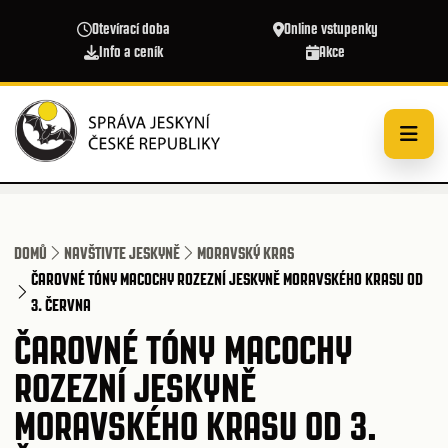
Přejít k hlavnímu obsahu
Otevírací doba
Online vstupenky
Info a ceník
Akce
DOMŮ
NAVŠTIVTE JESKYNĚ
MORAVSKÝ KRAS
ČAROVNÉ TÓNY MACOCHY ROZEZNÍ JESKYNĚ MORAVSKÉHO KRASU OD
3. ČERVNA
ČAROVNÉ TÓNY MACOCHY
ROZEZNÍ JESKYNĚ
MORAVSKÉHO KRASU OD 3.