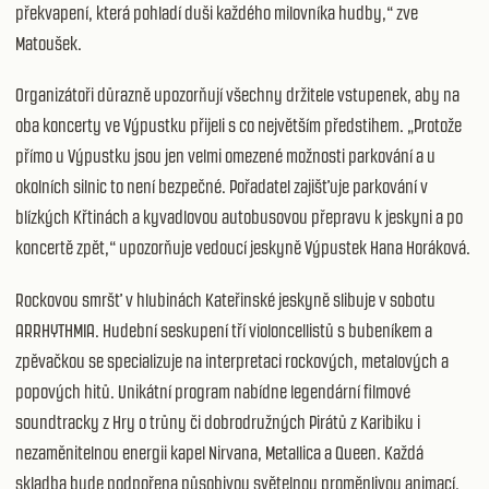
překvapení, která pohladí duši každého milovníka hudby,“ zve
Matoušek.
Organizátoři důrazně upozorňují všechny držitele vstupenek, aby na
oba koncerty ve Výpustku přijeli s co největším předstihem. „Protože
přímo u Výpustku jsou jen velmi omezené možnosti parkování a u
okolních silnic to není bezpečné. Pořadatel zajišťuje parkování v
blízkých Křtinách a kyvadlovou autobusovou přepravu k jeskyni a po
koncertě zpět,“ upozorňuje vedoucí jeskyně Výpustek Hana Horáková.
Rockovou smršť v hlubinách Kateřinské jeskyně slibuje v sobotu
ARRHYTHMIA. Hudební seskupení tří violoncellistů s bubeníkem a
zpěvačkou se specializuje na interpretaci rockových, metalových a
popových hitů. Unikátní program nabídne legendární filmové
soundtracky z Hry o trůny či dobrodružných Pirátů z Karibiku i
nezaměnitelnou energii kapel Nirvana, Metallica a Queen. Každá
skladba bude podpořena působivou světelnou proměnlivou animací,