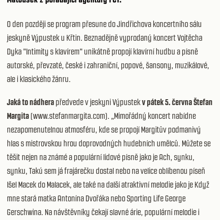
O den později se program přesune do Jindřichova koncertního sálu
jeskyně Výpustek u Křtin. Beznadějně vyprodaný koncert Vojtěcha
Dyka "Intimity s klavírem" unikátně propojí klavírní hudbu a písně
autorské, převzaté, české i zahraniční, popové, šansony, muzikálové,
ale i klasického žánru.
Jaká to nádhera
předvede v jeskyni Výpustek
v pátek 5. června Štefan
Margita
(www.stefanmargita.com). „Mimořádný koncert nabídne
nezapomenutelnou atmosféru, kde se propojí Margitův podmanivý
hlas s mistrovskou hrou doprovodných hudebních umělců. Můžete se
těšit nejen na známé a populární lidové písně jako je Ach, synku,
synku, Takú sem já frajárečku dostal nebo na velice oblíbenou píseň
Išel Macek do Malacek, ale také na další atraktivní melodie jako je Když
mne stará matka Antonína Dvořáka nebo Sporting Life George
Gerschwina. Na návštěvníky čekají slavné árie, populární melodie i