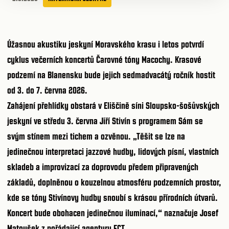
Úžasnou akustiku jeskyní Moravského krasu i letos potvrdí
cyklus večerních koncertů Čarovné tóny Macochy
. Krasové
podzemí na Blanensku bude jejich sedmadvacátý ročník hostit
od 3. do 7. června 2026.
Zahájení přehlídky obstará v Eliščině síni Sloupsko-šošůvských
jeskyní ve středu 3. června Jiří Stivín s programem Sám se
svým stínem mezi tichem a ozvěnou. „Těšit se lze na
jedinečnou interpretaci jazzové hudby, lidových písní, vlastních
skladeb a improvizací za doprovodu předem připravených
základů, doplněnou o kouzelnou atmosféru podzemních prostor,
kde se tóny Stivínovy hudby snoubí s krásou přírodních útvarů.
Koncert bude obohacen jedinečnou iluminací,“ naznačuje Josef
Matoušek z pořádající agentury FCT.