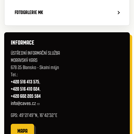
FOTOGALERIE MK
INFORMACE
ÚSTŘEDNÍ INFORMAČNÍ SLUŽBA
MORAVSKÝ KRAS
678 25 Blansko - Skalní mlýn
Tel.:
+420 516 413 575
,
+420 516 410 024
,
+420 602 205 584
info@caves.cz
GPS: 49°21'49"N, 16°42'32"E
MAPA