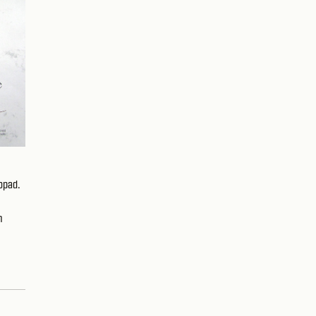
opad.
m