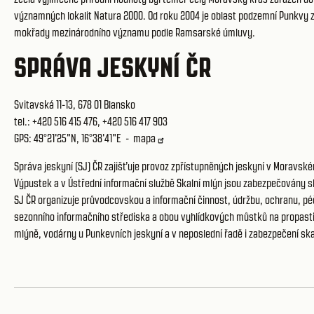
významných lokalit Natura 2000. Od roku 2004 je oblast podzemní Punkvy 
mokřady mezinárodního významu podle Ramsarské úmluvy.
SPRÁVA JESKYNÍ ČR
Svitavská 11-13, 678 01 Blansko
tel.: +420 516 415 476, +420 516 417 903
GPS: 49°21'25"N, 16°38'41"E -
mapa
Správa jeskyní (SJ) ČR zajišťuje provoz zpřístupněných jeskyní v Moravs
Výpustek a v
Ústřední informační službě Skalní mlýn
jsou zabezpečovány sl
SJ ČR organizuje průvodcovskou a informační činnost, údržbu, ochranu, pé
sezonního informačního střediska a obou vyhlídkových můstků na propasti
mlýně, vodárny u Punkevních jeskyní a v neposlední řadě i zabezpečení ska