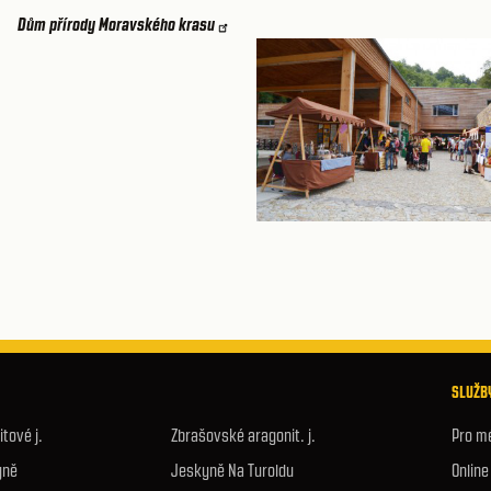
Dům přírody Moravského krasu
SLUŽBY
tové j.
Zbrašovské aragonit. j.
Pro m
yně
Jeskyně Na Turoldu
Onlin