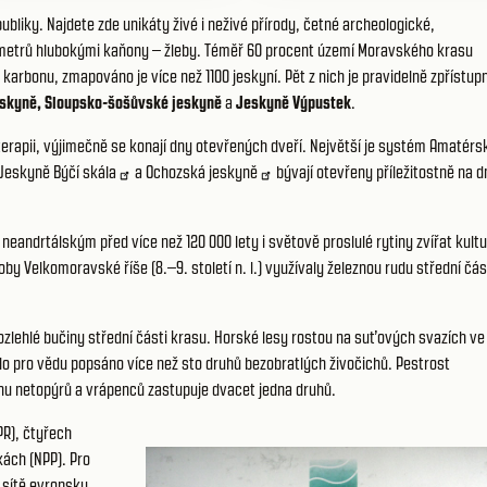
bliky. Najdete zde unikáty živé i neživé přírody, četné archeologické,
50 metrů hlubokými kaňony – žleby. Téměř 60 procent území Moravského krasu
karbonu, zmapováno je více než 1100 jeskyní. Pět z nich je pravidelně zpřístup
eskyně
,
Sloupsko-šošůvské jeskyně
a
Jeskyně Výpustek
.
erapii, výjimečně se konají dny otevřených dveří. Největší je systém
Amatérs
Jeskyně Býčí skála
a
Ochozská jeskyně
bývají otevřeny příležitostně na d
andrtálským před více než 120 000 lety i světově proslulé rytiny zvířat kult
 doby Velkomoravské říše (8.–9. století n. l.) využívaly železnou rudu střední čás
í rozlehlé bučiny střední části krasu. Horské lesy rostou na suťových svazích ve
 pro vědu popsáno více než sto druhů bezobratlých živočichů. Pestrost
nu netopýrů a vrápenců zastupuje dvacet jedna druhů.
PR), čtyřech
kách (NPP). Pro
 sítě evropsky