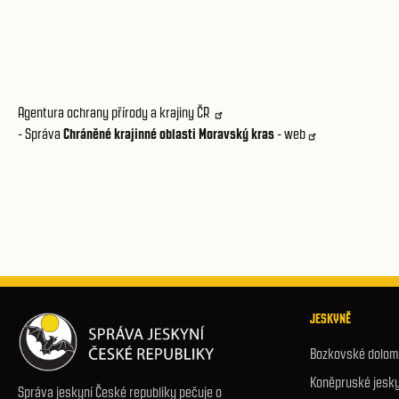
Agentura ochrany přírody a krajiny ČR
- Správa
Chráněné krajinné oblasti Moravský kras
- web
JESKYNĚ
Bozkovské dolomi
Koněpruské jesk
Správa jeskyní České republiky pečuje o